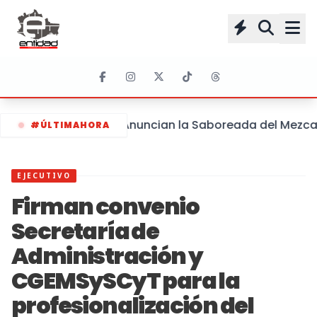
Anuncian la Saboreada del Mezcal y
#ÚLTIMAHORA
EJECUTIVO
Firman convenio
Secretaría de
Administración y
CGEMSySCyT para la
profesionalización del