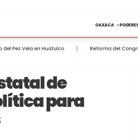
OAXACA
PODERE
Pez Vela en Huatulco
Reforma del Congreso de
statal de
lítica para
s