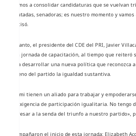
«Vamos a consolidar candidaturas que se vuelvan tr
diputadas, senadoras; es nuestro momento y vamos a
precisó.
En tanto, el presidente del CDE del PRI, Javier Villa
esta jornada de capacitación, al tiempo que reiteró s
para desarrollar una nueva política que reconozca a
el seno del partido la igualdad sustantiva.
“En mi tienen un aliado para trabajar y empoderarse
su exigencia de participación igualitaria. No teng
regresar a la senda del triunfo a nuestro partido», 
Acompañaron el inicio de esta jornada: Elizabeth A