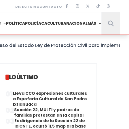
DIRECTORIO
CONTACTO
S
POLÍTICA
POLICÍACA
CULTURA
NACIONAL
MÁS
l Estado Ley de Protección Civil para implementar un 
LO ÚLTIMO
01
Lleva CCO expresiones culturales
a Expoferia Cultural de San Pedro
Ixtlahuaca
02
Sección 22, MULTI y padres de
familias protestan en la capital
03
Ex dirigencia de la Sección 22 de
la CNTE, ocultó 11.5 mdp a la base