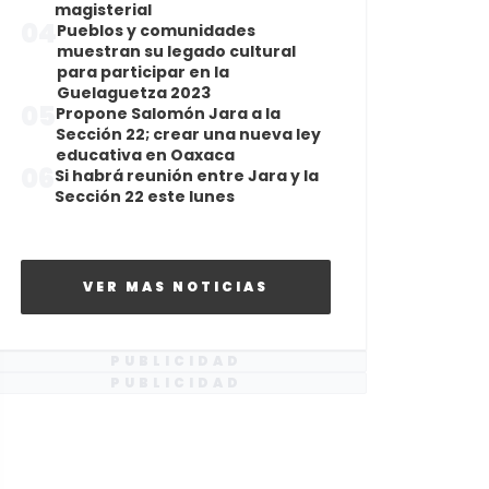
magisterial
04
Pueblos y comunidades
muestran su legado cultural
para participar en la
Guelaguetza 2023
05
Propone Salomón Jara a la
Sección 22; crear una nueva ley
educativa en Oaxaca
06
Si habrá reunión entre Jara y la
Sección 22 este lunes
VER MAS NOTICIAS
PUBLICIDAD
PUBLICIDAD