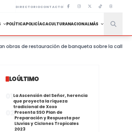
DIRECTORIO
CONTACTO
S
POLÍTICA
POLICÍACA
CULTURA
NACIONAL
MÁS
bras de restauración de banqueta sobre la calle de Guer
LO ÚLTIMO
01
La Ascensión del Señor, herencia
que proyecta la riqueza
tradicional de Xoxo
02
Presenta SSO Plan de
Preparación y Respuesta por
Lluvias y Ciclones Tropicales
2023