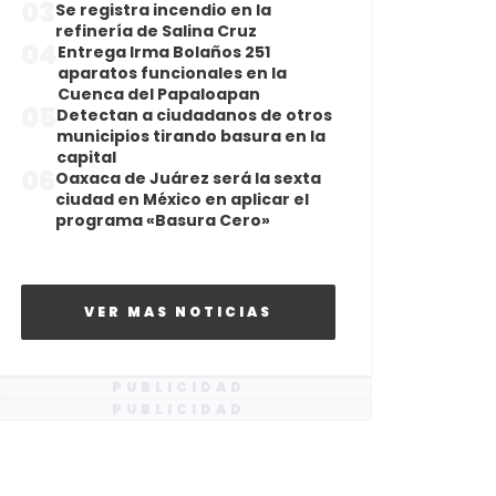
03
Se registra incendio en la
refinería de Salina Cruz
04
Entrega Irma Bolaños 251
aparatos funcionales en la
Cuenca del Papaloapan
05
Detectan a ciudadanos de otros
municipios tirando basura en la
capital
06
Oaxaca de Juárez será la sexta
ciudad en México en aplicar el
programa «Basura Cero»
VER MAS NOTICIAS
PUBLICIDAD
PUBLICIDAD