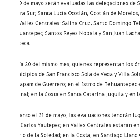
El 19 de mayo serán evaluadas las delegaciones de 
Sierra Sur; Santa Lucía Ocotlán, Ocotlán de Morelos
los Valles Centrales; Salina Cruz, Santo Domingo Te
Tehuantepec; Santos Reyes Nopala y San Juan Lacha
Mixteca.
El día 20 del mismo mes, quienes representan los ór
municipios de San Francisco Sola de Vega y Villa Sol
Cuilapam de Guerrero; en el Istmo de Tehuantepec e
Espinal; en la Costa en Santa Catarina Juquila y en 
En tanto el 21 de mayo, las evaluaciones tendrán lug
San Carlos Yautepec; en Valles Centrales estarán en
Barrio de la Soledad; en la Costa, en Santiago Llano