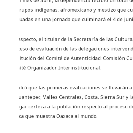
En el mes de abril, la dependencia recibió un total 
14 grupos indígenas, afromexicano y mestizo que cu
evaluadas en una jornada que culminará el 4 de juni
Al respecto, el titular de la Secretaría de las Cultur
proceso de evaluación de las delegaciones interven
sustitución del Comité de Autenticidad: Comisión Cu
Comité Organizador Interinstitucional.
Recalcó que las primeras evaluaciones se llevarán 
Tehuantepec, Valles Centrales, Costa, Sierra Sur y l
otorgar certeza a la población respecto al proceso de
étnica que muestra Oaxaca al mundo.