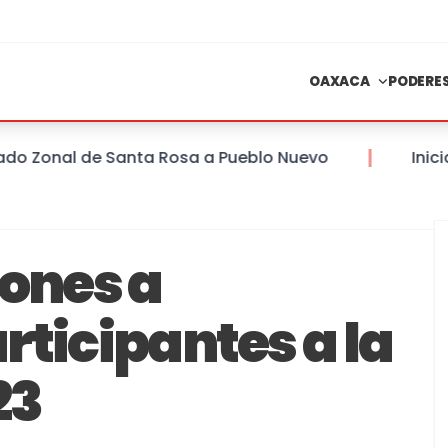
OAXACA
PODERE
 Zonal de Santa Rosa a Pueblo Nuevo
Inician o
iones a
rticipantes a la
23