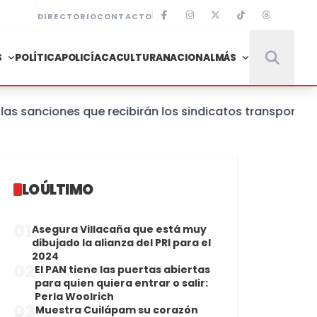
DIRECTORIO
CONTACTO
S
POLÍTICA
POLICÍACA
CULTURA
NACIONAL
MÁS
nciones que recibirán los sindicatos transportistas q
LO ÚLTIMO
01
Asegura Villacaña que está muy
dibujado la alianza del PRI para el
2024
02
El PAN tiene las puertas abiertas
para quien quiera entrar o salir:
Perla Woolrich
03
Muestra Cuilápam su corazón