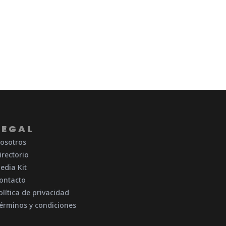
LEGAL
osotros
irectorio
edia Kit
ontacto
olítica de privacidad
érminos y condiciones