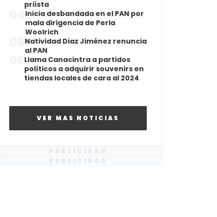
priísta
04
Inicia desbandada en el PAN por
mala dirigencia de Perla
Woolrich
05
Natividad Diaz Jiménez renuncia
al PAN
06
Llama Canacintra a partidos
políticos a adquirir souvenirs en
tiendas locales de cara al 2024
VER MAS NOTICIAS
PUBLICIDAD
PUBLICIDAD