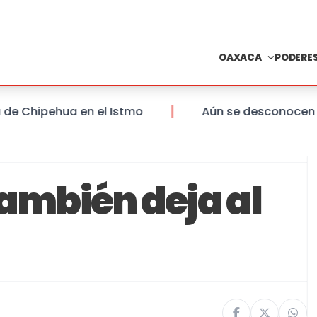
OAXACA
PODERE
hipehua en el Istmo
Aún se desconocen las sa
también deja al