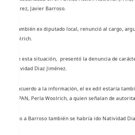
Álvarez, Javier Barroso.
El también ex diputado local, renunció al cargo, ar
Woolrich.
Ante esta situación,
presentó la denuncia de carácte
Natividad Diaz Jiménez.
De acuerdo a la información, el ex edil estaría tamb
del PAN, Perla Woolrich, a quien señalan de autorita
Junto a Barroso también se habría ido Natividad Di