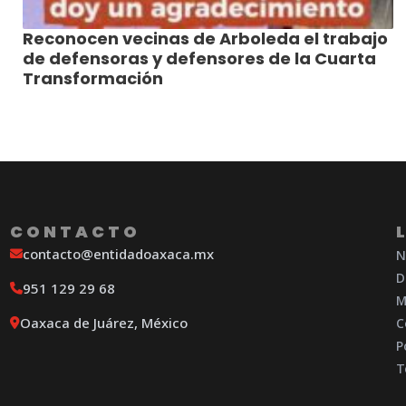
Reconocen vecinas de Arboleda el trabajo
de defensoras y defensores de la Cuarta
Transformación
CONTACTO
contacto@entidadoaxaca.mx
N
D
951 129 29 68
M
Oaxaca de Juárez, México
C
P
T