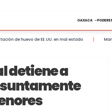
OAXACA
PODERE
n de huevo de EE. UU. en mal estado
Mantienen
l detiene a
esuntamente
enores