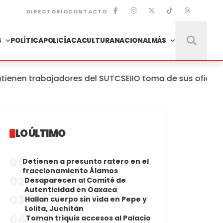
DIRECTORIO
CONTACTO
S
POLÍTICA
POLICÍACA
CULTURA
NACIONAL
MÁS
 trabajadores del SUTCSEIIO toma de sus oficinas centr
LO ÚLTIMO
01
Detienen a presunto ratero en el
fraccionamiento Álamos
02
Desaparecen al Comité de
Autenticidad en Oaxaca
03
Hallan cuerpo sin vida en Pepe y
Lolita, Juchitán
04
Toman triquis accesos al Palacio