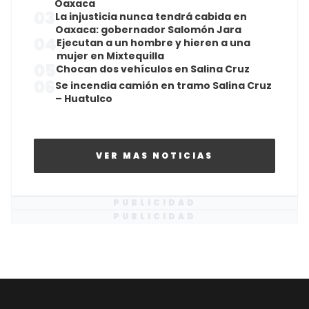
Oaxaca
03
La injusticia nunca tendrá cabida en
Oaxaca: gobernador Salomón Jara
04
Ejecutan a un hombre y hieren a una
mujer en Mixtequilla
05
Chocan dos vehículos en Salina Cruz
06
Se incendia camión en tramo Salina Cruz
– Huatulco
VER MAS NOTICIAS
PUBLICIDAD
PUBLICIDAD