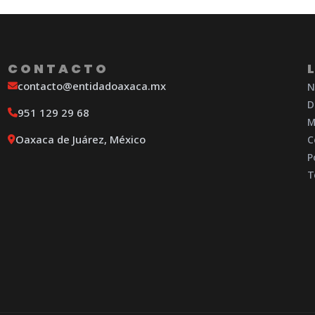
CONTACTO
contacto@entidadoaxaca.mx
N
D
951 129 29 68
M
Oaxaca de Juárez, México
C
P
T