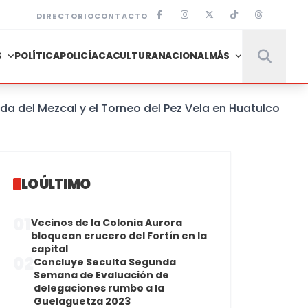
DIRECTORIO
CONTACTO
S
POLÍTICA
POLICÍACA
CULTURA
NACIONAL
MÁS
l Mezcal y el Torneo del Pez Vela en Huatulco
LO ÚLTIMO
01
Vecinos de la Colonia Aurora
bloquean crucero del Fortín en la
capital
02
Concluye Seculta Segunda
Semana de Evaluación de
delegaciones rumbo a la
Guelaguetza 2023