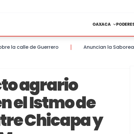
OAXACA
PODERE
a calle de Guerrero
Anuncian la Saboreada de
to agrario
n el Istmo de
tre Chicapa y