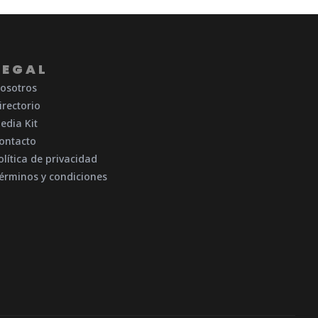
LEGAL
osotros
irectorio
edia Kit
ontacto
olítica de privacidad
érminos y condiciones