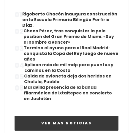
01
Rigoberto Chacón inaugura construcción
en la Escuela Primaria Bilingüe Porfirio
Díaz.
02
Checo Pérez, tras conquistar la pole
position del Gran Premio de Miami: «Soy
el hombre a vencer»
03
Termina el ayuno para el Real Madrid:
conquista la Copa del Rey luego de nueve
años
04
Aplican más de mil mdp para puentes y
caminos en la Costa
05
Caída de avioneta deja dos heridos en
Cholula, Puebla
06
Maravilla presencia de la banda
filarmónica de Ixtaltepec en concierto
en Juchitán
VER MAS NOTICIAS