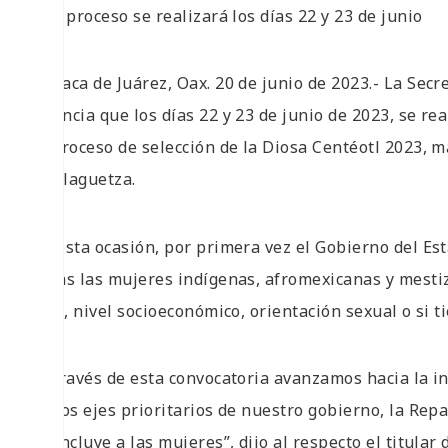
● El proceso se realizará los días 22 y 23 de junio
Oaxaca de Juárez, Oax. 20 de junio de 2023.- La Secre
anuncia que los días 22 y 23 de junio de 2023, se re
el proceso de selección de la Diosa Centéotl 2023, m
Guelaguetza.
En esta ocasión, por primera vez el Gobierno del Esta
todas las mujeres indígenas, afromexicanas y mestiz
civil, nivel socioeconómico, orientación sexual o si
“A través de esta convocatoria avanzamos hacia la i
de los ejes prioritarios de nuestro gobierno, la Repa
se incluye a las mujeres”, dijo al respecto el titular