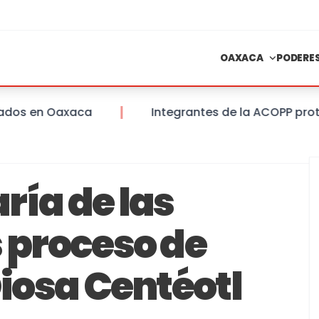
OAXACA
PODERE
en Oaxaca
Integrantes de la ACOPP protestan
ría de las
s proceso de
Diosa Centéotl