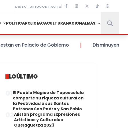
DIRECTORIO
CONTACTO
S
POLÍTICA
POLICÍACA
CULTURA
NACIONAL
MÁS
 en Palacio de Gobierno
Disminuyen en un 70% 
LO ÚLTIMO
01
El Pueblo Mágico de Teposcolula
comparte su riqueza cultural en
la Festividad a sus Santos
Patrones San Pedro y San Pablo
02
Alistan programa Expresiones
Artísticas y Culturales
Guelaguetza 2023