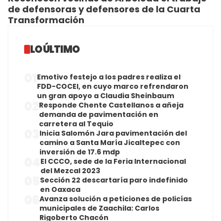
de defensoras y defensores de la Cuarta
Transformación
LO ÚLTIMO
01
Emotivo festejo a los padres realiza el
FDD-COCEI, en cuyo marco refrendaron
un gran apoyo a Claudia Sheinbaum
02
Responde Chente Castellanos a añeja
demanda de pavimentación en
carretera al Tequio
03
Inicia Salomón Jara pavimentación del
camino a Santa María Jicaltepec con
inversión de 17.6 mdp
04
El CCCO, sede de la Feria Internacional
del Mezcal 2023
05
Sección 22 descartaría paro indefinido
en Oaxaca
06
Avanza solución a peticiones de policías
municipales de Zaachila: Carlos
Rigoberto Chacón