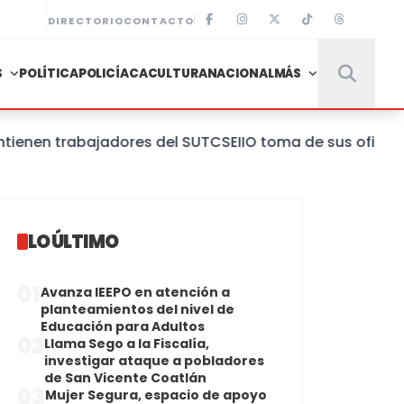
DIRECTORIO
CONTACTO
S
POLÍTICA
POLICÍACA
CULTURA
NACIONAL
MÁS
n trabajadores del SUTCSEIIO toma de sus oficinas cent
LO ÚLTIMO
01
Avanza IEEPO en atención a
planteamientos del nivel de
Educación para Adultos
02
Llama Sego a la Fiscalía,
investigar ataque a pobladores
de San Vicente Coatlán
03
Mujer Segura, espacio de apoyo