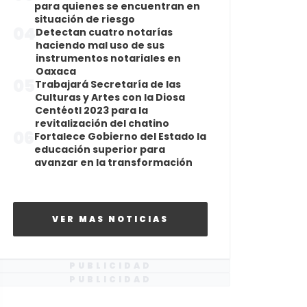
para quienes se encuentran en
situación de riesgo
04
Detectan cuatro notarías
haciendo mal uso de sus
instrumentos notariales en
Oaxaca
05
Trabajará Secretaría de las
Culturas y Artes con la Diosa
Centéotl 2023 para la
revitalización del chatino
06
Fortalece Gobierno del Estado la
educación superior para
avanzar en la transformación
VER MAS NOTICIAS
PUBLICIDAD
PUBLICIDAD