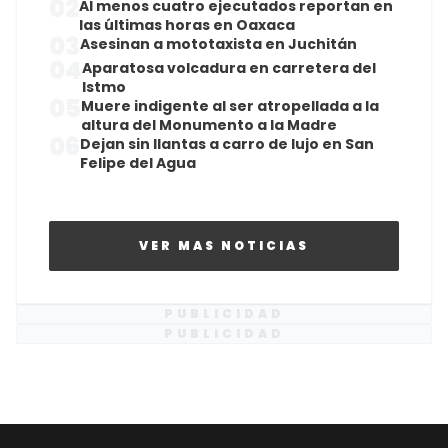
02
Al menos cuatro ejecutados reportan en
las últimas horas en Oaxaca
03
Asesinan a mototaxista en Juchitán
04
Aparatosa volcadura en carretera del
Istmo
05
Muere indigente al ser atropellada a la
altura del Monumento a la Madre
06
Dejan sin llantas a carro de lujo en San
Felipe del Agua
VER MAS NOTICIAS
PUBLICIDAD
PUBLICIDAD