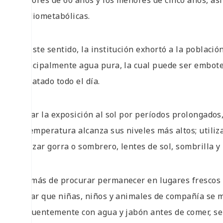
mayores de 60 años y los menores de cinco años, a
cardiometabólicas.
En este sentido, la institución exhortó a la poblaci
principalmente agua pura, la cual puede ser embote
hidratado todo el día.
Evitar la exposición al sol por períodos prolongados
la temperatura alcanza sus niveles más altos; utilizar 
utilizar gorra o sombrero, lentes de sol, sombrilla y 
Además de procurar permanecer en lugares frescos y 
evitar que niñas, niños y animales de compañía se m
frecuentemente con agua y jabón antes de comer, ser