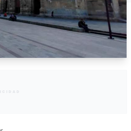
ICIDAD
or