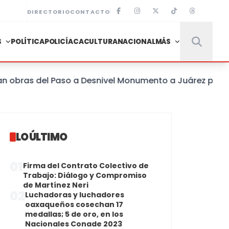
DIRECTORIO
CONTACTO
S
POLÍTICA
POLICÍACA
CULTURA
NACIONAL
MÁS
bras del Paso a Desnivel Monumento a Juárez para mejo
LO ÚLTIMO
01
Firma del Contrato Colectivo de
Trabajo: Diálogo y Compromiso
de Martínez Neri
02
Luchadoras y luchadores
oaxaqueños cosechan 17
medallas; 5 de oro, en los
Nacionales Conade 2023