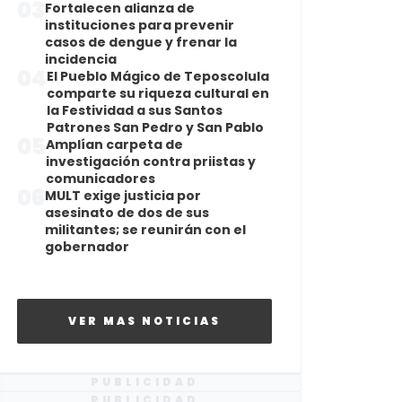
03
Fortalecen alianza de
instituciones para prevenir
casos de dengue y frenar la
incidencia
04
El Pueblo Mágico de Teposcolula
comparte su riqueza cultural en
la Festividad a sus Santos
Patrones San Pedro y San Pablo
05
Amplían carpeta de
investigación contra priistas y
comunicadores
06
MULT exige justicia por
asesinato de dos de sus
militantes; se reunirán con el
gobernador
VER MAS NOTICIAS
PUBLICIDAD
PUBLICIDAD