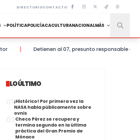
DIRECTORIO
CONTACTO
S
POLÍTICA
POLICÍACA
CULTURA
NACIONAL
MÁS
Detienen al 07, presunto responsable de la mu
LO ÚLTIMO
01
¡Histórico! Por primera vez la
NASA habla públicamente sobre
ovnis
02
Checo Pérez se recupera y
termina segundo en la última
práctica del Gran Premio de
Mónaco