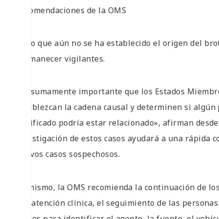
Recomendaciones de la OMS
Dado que aún no se ha establecido el origen del br
permanecer vigilantes.
«Es sumamente importante que los Estados Miembros
establezcan la cadena causal y determinen si algún 
falsificado podría estar relacionado», afirman desd
investigación de estos casos ayudará a una rápida c
nuevos casos sospechosos.
Asimismo, la OMS recomienda la continuación de los a
y la atención clínica, el seguimiento de las persona
brotes para identificar el agente, la fuente, el vehí