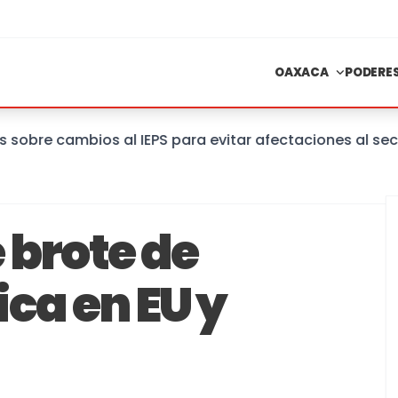
OAXACA
PODERE
e cambios al IEPS para evitar afectaciones al sector
 brote de
ca en EU y