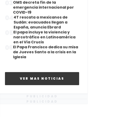
03
OMS decreta fin de la
emergencia internacional por
COVID-19
04
4T rescata a mexicanos de
Sudán: evacuados llegan a
España, anuncia Ebrard
05
El papa incluye la violencia y
narcotráfico en Latinoamérica
en el Vía Crucis
06
El Papa Francisco dedica su misa
de Jueves Santo a la crisis en la
Iglesia
VER MAS NOTICIAS
PUBLICIDAD
PUBLICIDAD