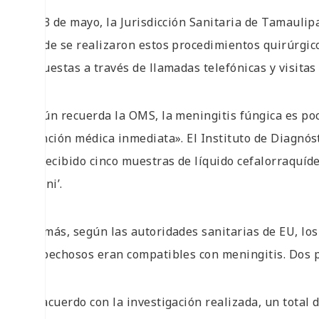
El 13 de mayo, la Jurisdicción Sanitaria de Tamaulip
donde se realizaron estos procedimientos quirúrgic
expuestas a través de llamadas telefónicas y visitas 
Según recuerda la OMS, la meningitis fúngica es po
atención médica inmediata». El Instituto de Diagnós
ha recibido cinco muestras de líquido cefalorraquíd
solani’.
Además, según las autoridades sanitarias de EU, los
sospechosos eran compatibles con meningitis. Dos 
De acuerdo con la investigación realizada, un total