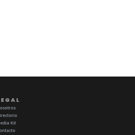
LEGAL
osotros
irectorio
edia Kit
ontacto