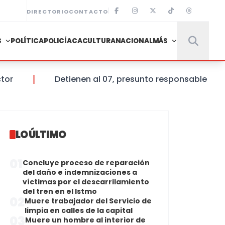
DIRECTORIO
CONTACTO
S
POLÍTICA
POLICÍACA
CULTURA
NACIONAL
MÁS
Detienen al 07, presunto responsable de la m
LO ÚLTIMO
01
Concluye proceso de reparación
del daño e indemnizaciones a
víctimas por el descarrilamiento
del tren en el Istmo
02
Muere trabajador del Servicio de
limpia en calles de la capital
03
Muere un hombre al interior de