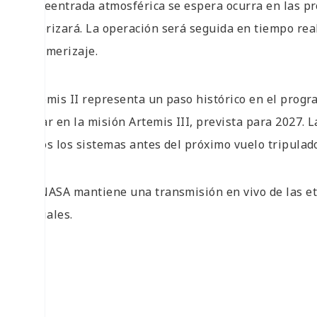
La reentrada atmosférica se espera ocurra en las pr
amerizará. La operación será seguida en tiempo real
de amerizaje.
Artemis II representa un paso histórico en el progr
lunar en la misión Artemis III, prevista para 2027. 
todos los sistemas antes del próximo vuelo tripulado
La NASA mantiene una transmisión en vivo de las eta
oficiales.
EM