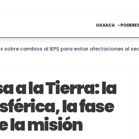
OAXACA
PODERE
re cambios al IEPS para evitar afectaciones al sector
a a la Tierra: la
férica, la fase
e la misión