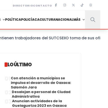
DIRECTORIO
CONTACTO
S
POLÍTICA
POLICÍACA
CULTURA
NACIONAL
MÁS
 trabajadores del SUTCSEIIO toma de sus oficinas centr
LO ÚLTIMO
01
Con atención a municipios se
impulsa el desarrollo de Oaxaca:
Salomón Jara
02
Desalojan a personal de Ciudad
Administrativa
03
Anuncian actividades de la
Guelaguetza 2023 en Oaxaca