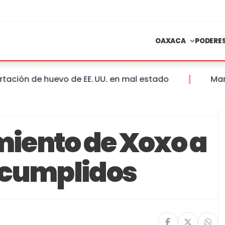
OAXACA
PODERE
n de huevo de EE. UU. en mal estado
Mantienen
iento de Xoxo a
 cumplidos