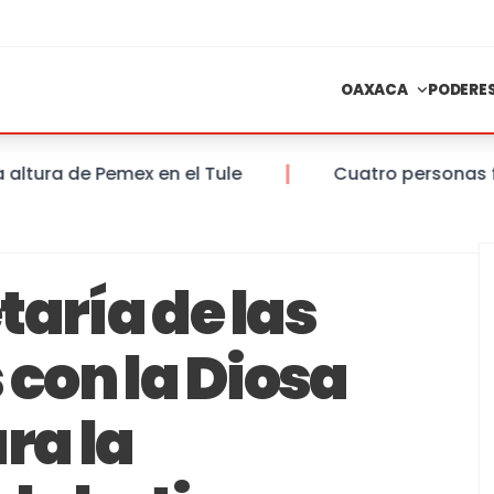
OAXACA
PODERE
a de Pemex en el Tule
Cuatro personas falleci
taría de las
 con la Diosa
ra la