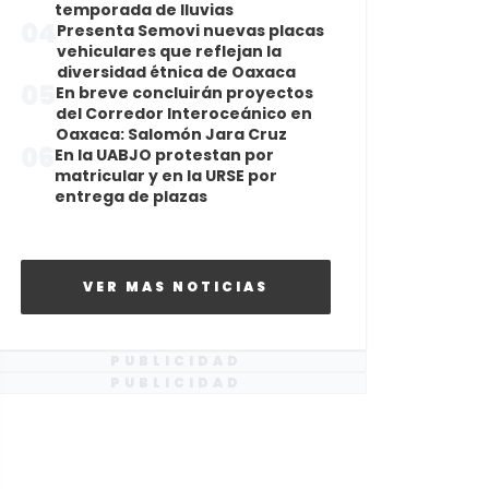
temporada de lluvias
04
Presenta Semovi nuevas placas
vehiculares que reflejan la
diversidad étnica de Oaxaca
05
En breve concluirán proyectos
del Corredor Interoceánico en
Oaxaca: Salomón Jara Cruz
06
En la UABJO protestan por
matricular y en la URSE por
entrega de plazas
VER MAS NOTICIAS
PUBLICIDAD
PUBLICIDAD