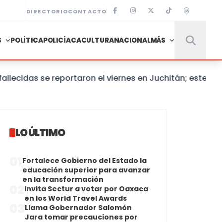
DIRECTORIO
CONTACTO
S
POLÍTICA
POLICÍACA
CULTURA
NACIONAL
MÁS
das se reportaron el viernes en Juchitán; este sábad
LO ÚLTIMO
01
Fortalece Gobierno del Estado la
educación superior para avanzar
en la transformación
02
Invita Sectur a votar por Oaxaca
en los World Travel Awards
03
Llama Gobernador Salomón
Jara tomar precauciones por