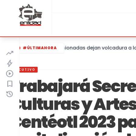
Dos personas lesionadas dejan volcadura a la altur
#ÚLTIMAHORA
trending_up
bolt
EJECUTIVO
play_circle
Trabajará Secre
bookmark
history
Culturas y Artes
Centéotl 2023 pa