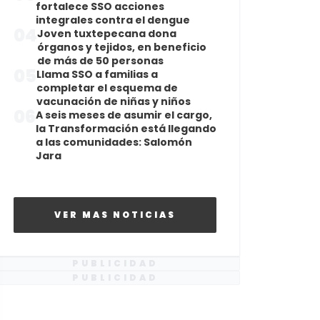
fortalece SSO acciones
integrales contra el dengue
04
Joven tuxtepecana dona
órganos y tejidos, en beneficio
de más de 50 personas
05
Llama SSO a familias a
completar el esquema de
vacunación de niñas y niños
06
A seis meses de asumir el cargo,
la Transformación está llegando
a las comunidades: Salomón
Jara
VER MAS NOTICIAS
PUBLICIDAD
PUBLICIDAD