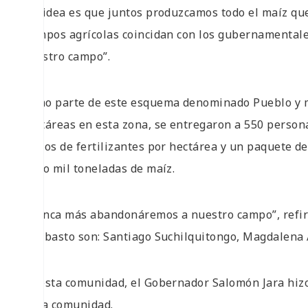
“La idea es que juntos produzcamos todo el maíz q
tiempos agrícolas coincidan con los gubernamental
nuestro campo”.
Como parte de este esquema denominado Pueblo y ma
hectáreas en esta zona, se entregaron a 550 person
bultos de fertilizantes por hectárea y un paquete 
cinco mil toneladas de maíz.
“Nunca más abandonáremos a nuestro campo”, refir
de abasto son: Santiago Suchilquitongo, Magdalena 
En esta comunidad, el Gobernador Salomón Jara hiz
de la comunidad.