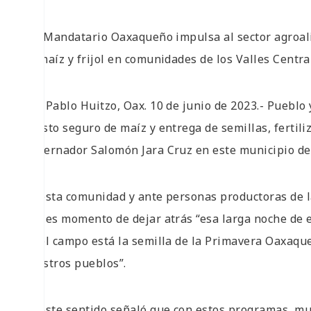
• El Mandatario Oaxaqueño impulsa al sector agroal
de maíz y frijol en comunidades de los Valles Centra
San Pablo Huitzo, Oax. 10 de junio de 2023.- Pueblo
abasto seguro de maíz y entrega de semillas, fertili
Gobernador Salomón Jara Cruz en este municipio de 
En esta comunidad y ante personas productoras de l
que es momento de dejar atrás “esa larga noche de 
en el campo está la semilla de la Primavera Oaxaqu
nuestros pueblos”.
En este sentido señaló que con estos programas, mu