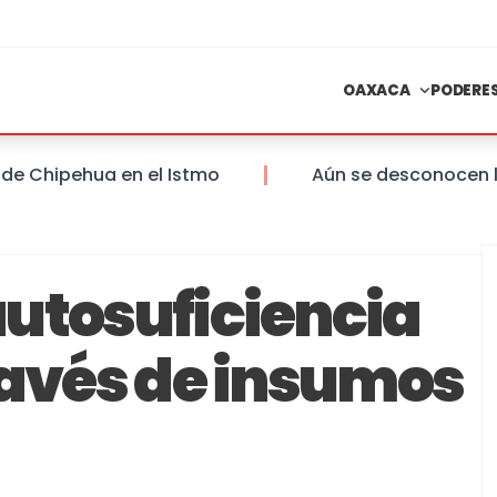
OAXACA
PODERE
ipehua en el Istmo
Aún se desconocen las san
utosuficiencia
ravés de insumos