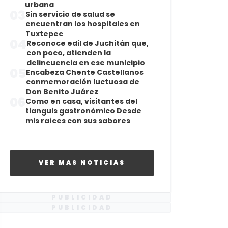
urbana
03
Sin servicio de salud se
encuentran los hospitales en
Tuxtepec
04
Reconoce edil de Juchitán que,
con poco, atienden la
delincuencia en ese municipio
05
Encabeza Chente Castellanos
conmemoración luctuosa de
Don Benito Juárez
06
Como en casa, visitantes del
tianguis gastronómico Desde
mis raíces con sus sabores
VER MAS NOTICIAS
PUBLICIDAD
PUBLICIDAD