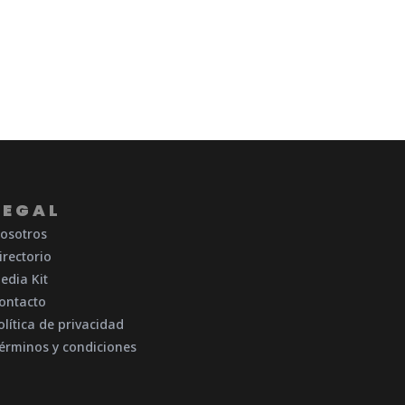
LEGAL
osotros
irectorio
edia Kit
ontacto
olítica de privacidad
érminos y condiciones