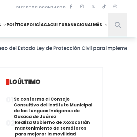
DIRECTORIO
CONTACTO
S
POLÍTICA
POLICÍACA
CULTURA
NACIONAL
MÁS
el Estado Ley de Protección Civil para implementar un
LO ÚLTIMO
01
Se conforma el Consejo
Consultivo del Instituto Municipal
de las Lenguas Indígenas de
Oaxaca de Juárez
02
Realiza Gobierno de Xoxocotlán
mantenimiento de semáforos
para mejorar la movilidad