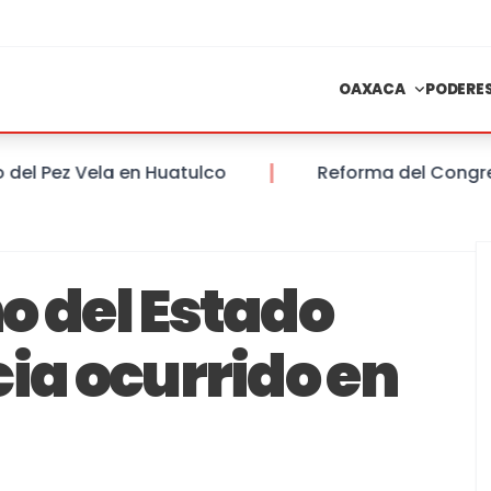
OAXACA
PODERE
 Pez Vela en Huatulco
Reforma del Congreso d
o del Estado
ia ocurrido en