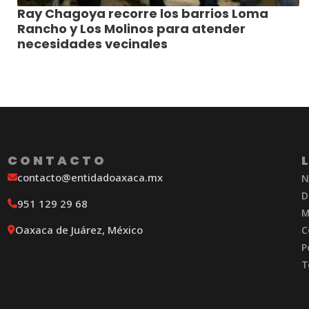
Ray Chagoya recorre los barrios Loma
Rancho y Los Molinos para atender
necesidades vecinales
CONTACTO
contacto@entidadoaxaca.mx
N
D
951 129 29 68
M
Oaxaca de Juárez, México
C
P
T