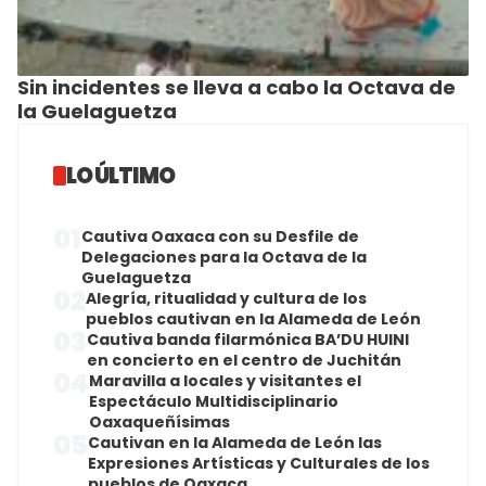
Sin incidentes se lleva a cabo la Octava de
la Guelaguetza
LO ÚLTIMO
01
Cautiva Oaxaca con su Desfile de
Delegaciones para la Octava de la
Guelaguetza
02
Alegría, ritualidad y cultura de los
pueblos cautivan en la Alameda de León
03
Cautiva banda filarmónica BA’DU HUINI
en concierto en el centro de Juchitán
04
Maravilla a locales y visitantes el
Espectáculo Multidisciplinario
Oaxaqueñísimas
05
Cautivan en la Alameda de León las
Expresiones Artísticas y Culturales de los
pueblos de Oaxaca