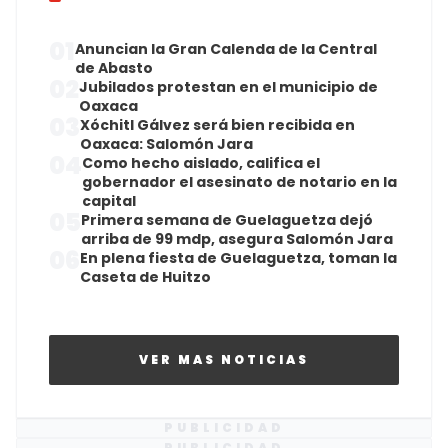
01
Anuncian la Gran Calenda de la Central
de Abasto
02
Jubilados protestan en el municipio de
Oaxaca
03
Xóchitl Gálvez será bien recibida en
Oaxaca: Salomón Jara
04
Como hecho aislado, califica el
gobernador el asesinato de notario en la
capital
05
Primera semana de Guelaguetza dejó
arriba de 99 mdp, asegura Salomón Jara
06
En plena fiesta de Guelaguetza, toman la
Caseta de Huitzo
VER MAS NOTICIAS
PUBLICIDAD
PUBLICIDAD