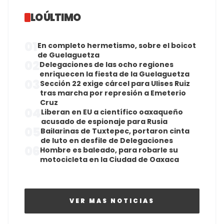
LO ÚLTIMO
01
En completo hermetismo, sobre el boicot
de Guelaguetza
02
Delegaciones de las ocho regiones
enriquecen la fiesta de la Guelaguetza
03
Sección 22 exige cárcel para Ulises Ruiz
tras marcha por represión a Emeterio
Cruz
04
Liberan en EU a científico oaxaqueño
acusado de espionaje para Rusia
05
Bailarinas de Tuxtepec, portaron cinta
de luto en desfile de Delegaciones
06
Hombre es baleado, para robarle su
motocicleta en la Ciudad de Oaxaca
VER MAS NOTICIAS