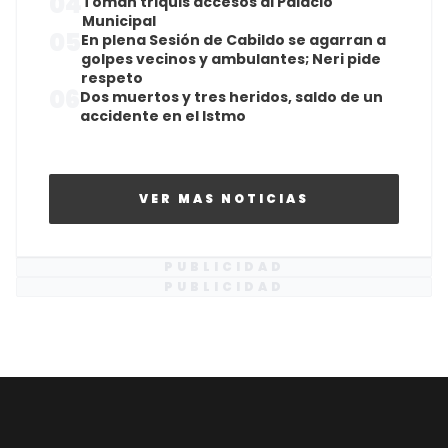
04
Toman triquis accesos al Palacio
Municipal
05
En plena Sesión de Cabildo se agarran a
golpes vecinos y ambulantes; Neri pide
respeto
06
Dos muertos y tres heridos, saldo de un
accidente en el Istmo
VER MAS NOTICIAS
PUBLICIDAD
PUBLICIDAD