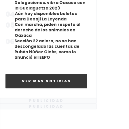
Delegaciones; vibra Oaxaca con
la Guelaguetza 2023
04
Aún hay disponibles boletos
para Donají La Leyenda
05
Con marcha, piden respeto al
derecho de los animales en
Oaxaca
06
Sección 22 aclara, no se han
descongelado las cuentas de
Rubén Núñez Ginés, como lo
anunció el IEEPO
VER MAS NOTICIAS
PUBLICIDAD
PUBLICIDAD