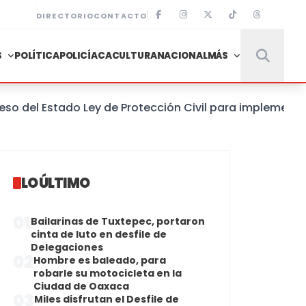
DIRECTORIO
CONTACTO
S
POLÍTICA
POLICÍACA
CULTURA
NACIONAL
MÁS
l Estado Ley de Protección Civil para implementar un 
LO ÚLTIMO
01
Bailarinas de Tuxtepec, portaron
cinta de luto en desfile de
Delegaciones
02
Hombre es baleado, para
robarle su motocicleta en la
Ciudad de Oaxaca
03
Miles disfrutan el Desfile de