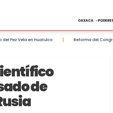
OAXACA
PODERE
 Pez Vela en Huatulco
Reforma del Congreso de
ientífico
sado de
Rusia