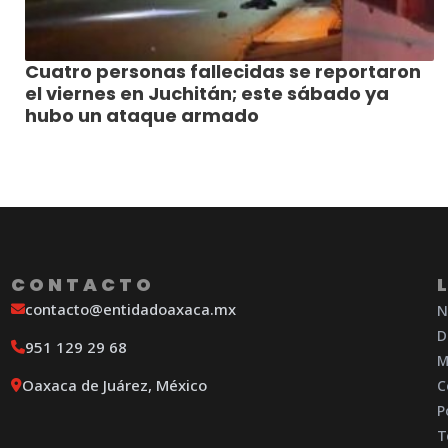
Cuatro personas fallecidas se reportaron
el viernes en Juchitán; este sábado ya
hubo un ataque armado
CONTACTO
contacto@entidadoaxaca.mx
N
D
951 129 29 68
M
Oaxaca de Juárez, México
C
P
T