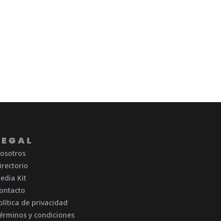
LEGAL
osotros
irectorio
edia Kit
ontacto
olítica de privacidad
érminos y condiciones