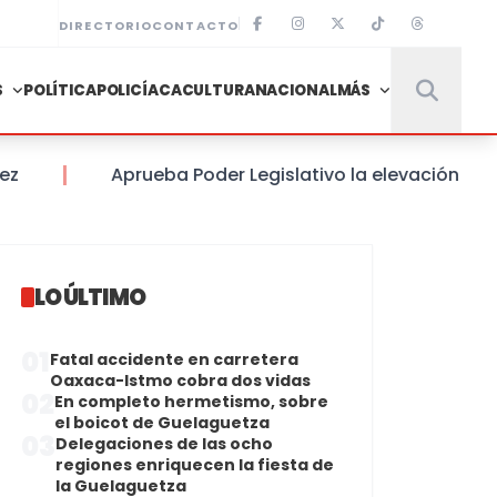
DIRECTORIO
CONTACTO
S
POLÍTICA
POLICÍACA
CULTURA
NACIONAL
MÁS
Aprueba Poder Legislativo la elevación de Cat
LO ÚLTIMO
01
Fatal accidente en carretera
Oaxaca-Istmo cobra dos vidas
02
En completo hermetismo, sobre
el boicot de Guelaguetza
03
Delegaciones de las ocho
regiones enriquecen la fiesta de
la Guelaguetza