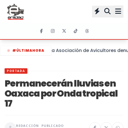
La Asociación de Avicultores denu
#ÚLTIMAHORA
PORTADA
Permanecerán lluvias en
Oaxaca por Onda tropical
17
REDACCIÓN
PUBLICADO