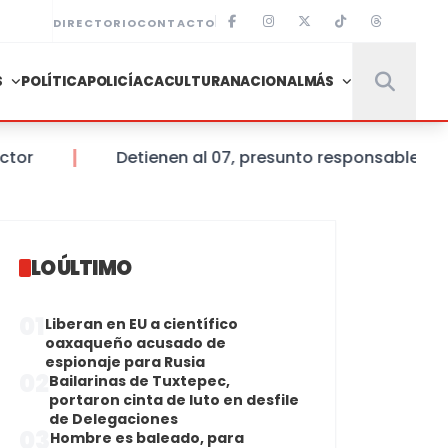
DIRECTORIO
CONTACTO
S
POLÍTICA
POLICÍACA
CULTURA
NACIONAL
MÁS
Detienen al 07, presunto responsable de la m
LO ÚLTIMO
01
Liberan en EU a científico
oaxaqueño acusado de
espionaje para Rusia
02
Bailarinas de Tuxtepec,
portaron cinta de luto en desfile
de Delegaciones
03
Hombre es baleado, para