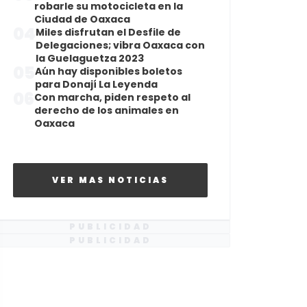
robarle su motocicleta en la
Ciudad de Oaxaca
04
Miles disfrutan el Desfile de
Delegaciones; vibra Oaxaca con
la Guelaguetza 2023
05
Aún hay disponibles boletos
para Donají La Leyenda
06
Con marcha, piden respeto al
derecho de los animales en
Oaxaca
VER MAS NOTICIAS
PUBLICIDAD
PUBLICIDAD