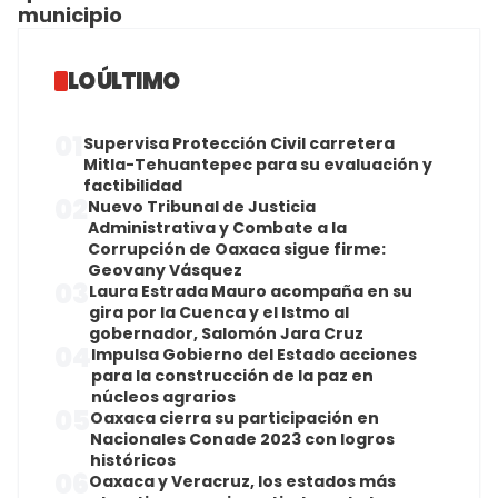
municipio
LO ÚLTIMO
01
Supervisa Protección Civil carretera
Mitla-Tehuantepec para su evaluación y
factibilidad
02
Nuevo Tribunal de Justicia
Administrativa y Combate a la
Corrupción de Oaxaca sigue firme:
Geovany Vásquez
03
Laura Estrada Mauro acompaña en su
gira por la Cuenca y el Istmo al
gobernador, Salomón Jara Cruz
04
Impulsa Gobierno del Estado acciones
para la construcción de la paz en
núcleos agrarios
05
Oaxaca cierra su participación en
Nacionales Conade 2023 con logros
históricos
06
Oaxaca y Veracruz, los estados más