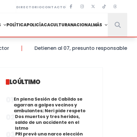
DIRECTORIO
CONTACTO
S
POLÍTICA
POLICÍACA
CULTURA
NACIONAL
MÁS
Detienen al 07, presunto responsable de la 
LO ÚLTIMO
01
En plena Sesión de Cabildo se
agarran a golpes vecinos y
ambulantes; Neri pide respeto
02
Dos muertos y tres heridos,
saldo de un accidente en el
Istmo
03
PRI prevé una narco elección