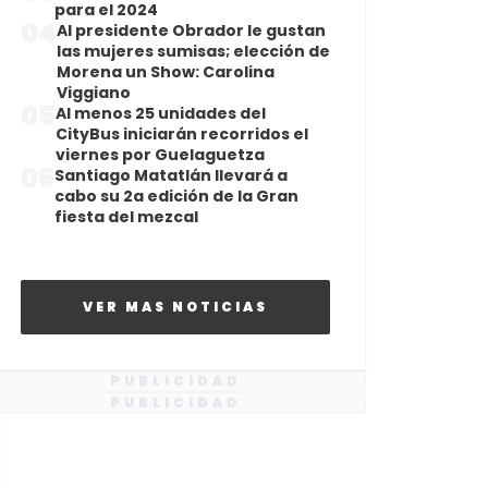
para el 2024
04
Al presidente Obrador le gustan
las mujeres sumisas; elección de
Morena un Show: Carolina
Viggiano
05
Al menos 25 unidades del
CityBus iniciarán recorridos el
viernes por Guelaguetza
06
Santiago Matatlán llevará a
cabo su 2a edición de la Gran
fiesta del mezcal
VER MAS NOTICIAS
PUBLICIDAD
PUBLICIDAD