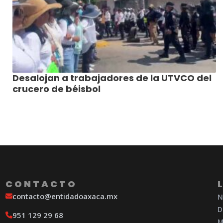
Desalojan a trabajadores de la UTVCO del
crucero de béisbol
CONTACTO
contacto@entidadoaxaca.mx
N
D
951 129 29 68
M