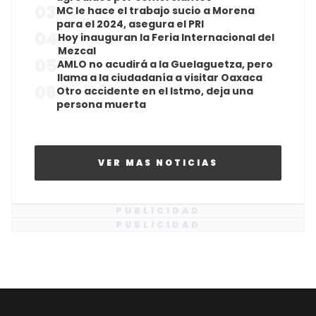
03
MC le hace el trabajo sucio a Morena
para el 2024, asegura el PRI
04
Hoy inauguran la Feria Internacional del
Mezcal
05
AMLO no acudirá a la Guelaguetza, pero
llama a la ciudadanía a visitar Oaxaca
06
Otro accidente en el Istmo, deja una
persona muerta
VER MAS NOTICIAS
PUBLICIDAD
PUBLICIDAD