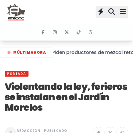
Piden productores de mezcal retom
#ÚLTIMAHORA
PORTADA
Violentando la ley, ferieros
se instalan en el Jardín
Morelos
REDACCIÓN
PUBLICADO