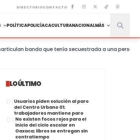
DIRECTORIO
CONTACTO
S
POLÍTICA
POLICÍACA
CULTURA
NACIONAL
MÁS
ulan banda que tenía secuestrada a una persona en un 
LO ÚLTIMO
01
Usuarios piden solución al paro
del Centro Urbano 01;
trabajadores mantiene paro
02
No existen focos rojos para el
inicio del ciclo escolar en
Oaxaca; libros se entregan sin
contratiempo