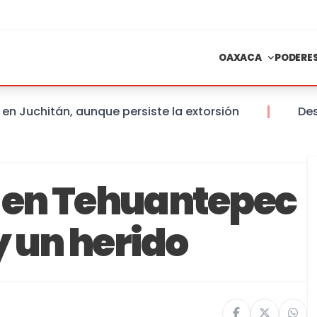
OAXACA
PODERE
chitán, aunque persiste la extorsión
Desartic
 en Tehuantepec
y un herido