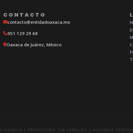
CONTACTO
contacto@entidadoaxaca.mx
N
D
951 129 29 68
M
Oaxaca de Juárez, México
C
P
T
D OAXACA | PERIODISMO SIN CENSURA | ALGUNOS DEREC