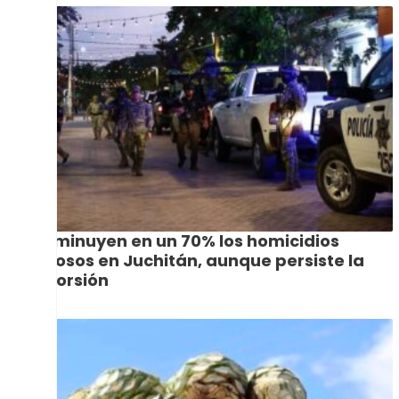
Disminuyen en un 70% los homicidios
dolosos en Juchitán, aunque persiste la
extorsión