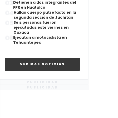
03
Detienen a dos integrantes del
FPR en Huatulco
04
Hallan cuerpo putrefacto en la
segunda sección de Juchitán
05
Seis personas fueron
ejecutadas este viernes en
Oaxaca
06
Ejecutan a motociclista en
Tehuantepec
VER MAS NOTICIAS
PUBLICIDAD
PUBLICIDAD