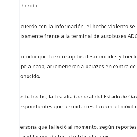
y un herido.
De acuerdo con la información, el hecho violento se 
precisamente frente a la terminal de autobuses ADO
Trascendió que fueron sujetos desconocidos y fuert
tiempo a nada, arremetieron a balazos en contra de 
desconocido.
Por este hecho, la Fiscalía General del Estado de Oax
correspondientes que permitan esclarecer el móvil d
La persona que falleció al momento, según reportes 
años y el lesionado fue identificado como