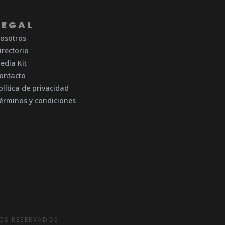
LEGAL
osotros
irectorio
edia Kit
ontacto
olítica de privacidad
érminos y condiciones
HOS RESERVADOS