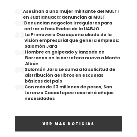
01
Asesinan a una mujer militante del MULTI
en Juxtlahuaca; denuncian al MULT
02
Denuncian negocios irregulares para
entrar a facultades de la UABJO
03
La Primavera Oaxaqueña aliada de la
visión empresarial que genera empleos:
Salomón Jara
04
Hombre es golpeado y lanzado en
Barranco en la carretera nueva a Monte
Albán
05
Salomón Jara se suma a la solicitud de
distribución de libros en escuelas
básicas del país
06
Con más de 23 millones de pesos, San
Lorenzo Cacaotepec resarcirá añejas
necesidades
VER MAS NOTICIAS