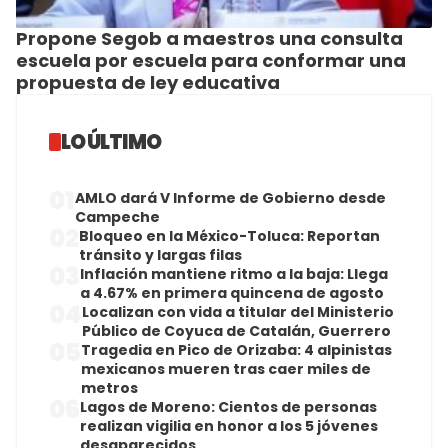
Propone Segob a maestros una consulta
escuela por escuela para conformar una
propuesta de ley educativa
LO ÚLTIMO
01
AMLO dará V Informe de Gobierno desde
Campeche
02
Bloqueo en la México-Toluca: Reportan
tránsito y largas filas
03
Inflación mantiene ritmo a la baja: Llega
a 4.67% en primera quincena de agosto
04
Localizan con vida a titular del Ministerio
Público de Coyuca de Catalán, Guerrero
05
Tragedia en Pico de Orizaba: 4 alpinistas
mexicanos mueren tras caer miles de
metros
06
Lagos de Moreno: Cientos de personas
realizan vigilia en honor a los 5 jóvenes
desaparecidos