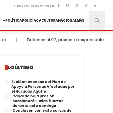
DIRECTORIO
CONTACTO
S
POLÍTICA
POLICÍACA
CULTURA
NACIONAL
MÁS
Detienen al 07, presunto responsable de la mu
LO ÚLTIMO
01
Evalúan avances del Plan de
Apoyo a Personas Afectadas por
el Huracán Agatha
02
Canal de baja presión
ocasionará lluvias fuertes
durante este domingo
03
Concluyen con éxito cursos de