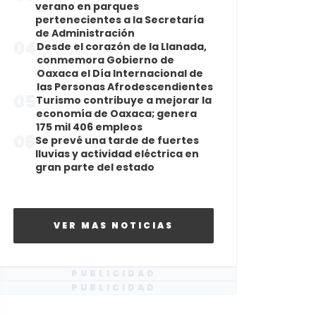
verano en parques
pertenecientes a la Secretaría
de Administración
04
Desde el corazón de la Llanada,
conmemora Gobierno de
Oaxaca el Día Internacional de
las Personas Afrodescendientes
05
Turismo contribuye a mejorar la
economía de Oaxaca; genera
175 mil 406 empleos
06
Se prevé una tarde de fuertes
lluvias y actividad eléctrica en
gran parte del estado
VER MAS NOTICIAS
PUBLICIDAD
PUBLICIDAD