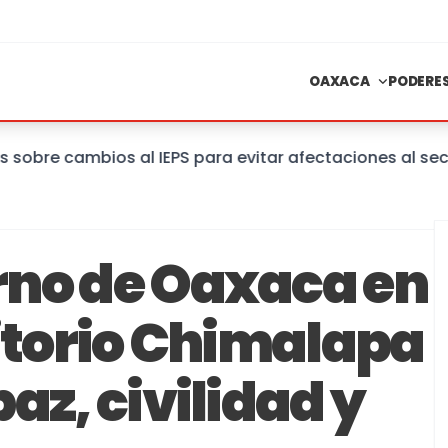
OAXACA
PODERE
e cambios al IEPS para evitar afectaciones al sector
rno de Oaxaca en
ritorio Chimalapa
az, civilidad y