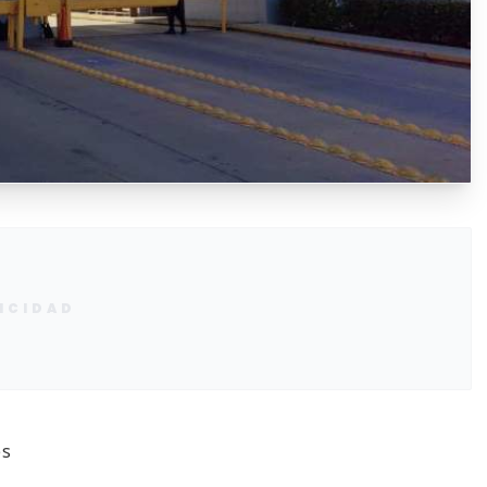
ICIDAD
es