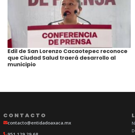
Edil de San Lorenzo Cacaotepec reconoce
que Ciudad Salud traerá desarrollo al
municipio
CONTACTO
contacto@entidadoaxaca.mx
N
D
951 129 29 68