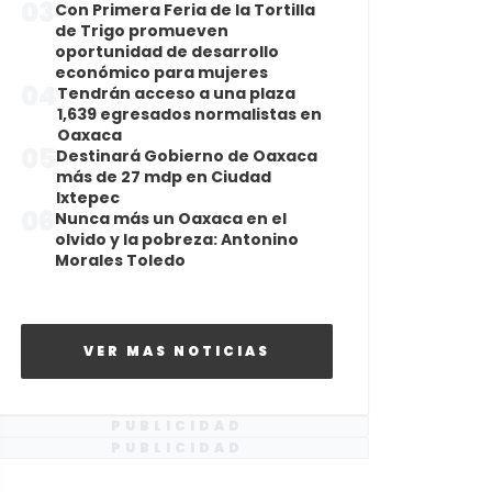
03
Con Primera Feria de la Tortilla
de Trigo promueven
oportunidad de desarrollo
económico para mujeres
04
Tendrán acceso a una plaza
1,639 egresados normalistas en
Oaxaca
05
Destinará Gobierno de Oaxaca
más de 27 mdp en Ciudad
Ixtepec
06
Nunca más un Oaxaca en el
olvido y la pobreza: Antonino
Morales Toledo
VER MAS NOTICIAS
PUBLICIDAD
PUBLICIDAD