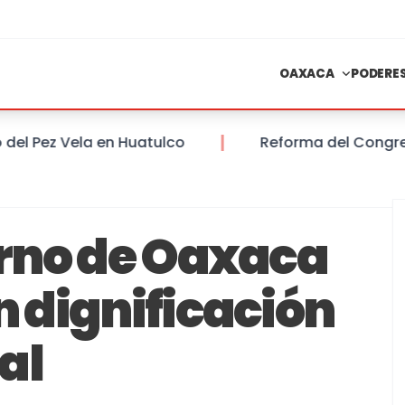
OAXACA
PODERE
 Pez Vela en Huatulco
Reforma del Congreso de
rno de Oaxaca
 dignificación
ial