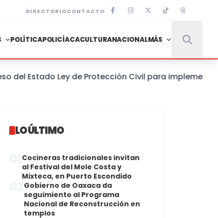
DIRECTORIO
CONTACTO
S
POLÍTICA
POLICÍACA
CULTURA
NACIONAL
MÁS
l Estado Ley de Protección Civil para implementar un 
LO ÚLTIMO
01
Cocineras tradicionales invitan
al Festival del Mole Costa y
Mixteca, en Puerto Escondido
02
Gobierno de Oaxaca da
seguimiento al Programa
Nacional de Reconstrucción en
templos