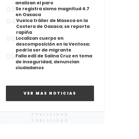
analizan el paro
03
Se registra sismo magnitud 4.7
en Oaxaca
04
Vuelca tráiler de Maseca en la
Costera de Oaxaca; se reporta
rapiña
05
Localizan cuerpo en
descomposición en la Ventosa;
podría ser de migrante
06
Falla edil de Salina Cruz en tema
de inseguridad, denuncian
ciudadanos
VER MAS NOTICIAS
PUBLICIDAD
PUBLICIDAD