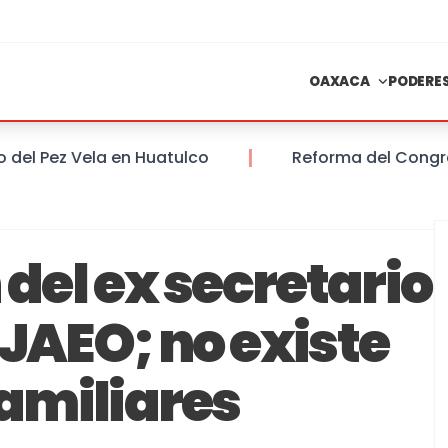
OAXACA
PODERE
Pez Vela en Huatulco
Reforma del Congreso de
 del ex secretario
JAEO; no existe
familiares