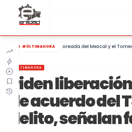
Anuncian la Saboreada del Mezcal y el Torneo del 
#ÚLTIMAHORA
trending_up
bolt
#ÚLTIMAHORA
play_circle
Piden liberación
bookmark
history
de acuerdo del T
delito, señalan 