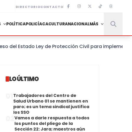
DIRECTORIO
CONTACTO
S
POLÍTICA
POLICÍACA
CULTURA
NACIONAL
MÁS
l Estado Ley de Protección Civil para implementar un 
LO ÚLTIMO
01
Trabajadores del Centro de
Salud Urbano 01 se mantienen en
paro; es un tema sindical justifica
los SSO
02
Vamos a darle respuesta a todos
los puntos del pliego de la
Sección 22: Jara; maestros aún