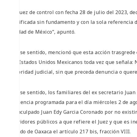
“El Juez de control con fecha 28 de julio del 2023, d
justificada sin fundamento y con la sola referencia 
Ciudad de México”, apuntó.
En ese sentido, mencionó que esta acción trasgrede el
los Estados Unidos Mexicanos toda vez que señala: 
autoridad judicial, sin que preceda denuncia o quere
En ese sentido, los familiares del ex secretario Jua
audiencia programada para el día miércoles 2 de ago
al inculpado Juan Edy Garcia Coronado por no existir
servidores públicos a que refiere el Juez y que es in
Estado de Oaxaca el artículo 217 bis, fracción VIII.