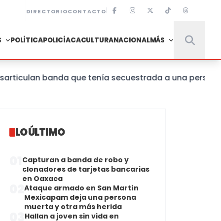
DIRECTORIO
CONTACTO
S
POLÍTICA
POLICÍACA
CULTURA
NACIONAL
MÁS
ulan banda que tenía secuestrada a una persona en un
LO ÚLTIMO
01
Capturan a banda de robo y
clonadores de tarjetas bancarias
en Oaxaca
02
Ataque armado en San Martín
Mexicapam deja una persona
muerta y otra más herida
03
Hallan a joven sin vida en