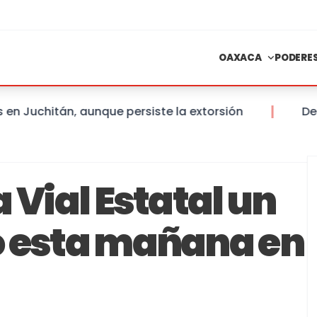
OAXACA
PODERE
chitán, aunque persiste la extorsión
Desartic
 Vial Estatal un
o esta mañana en