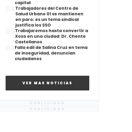
capital
04
Trabajadores del Centro de
Salud Urbano 01 se mantienen
en paro; es un tema sindical
justifica los SSO
05
Trabajaremos hasta convertir a
Xoxo en una ciudad: Dr. Chente
Castellanos
06
Falla edil de Salina Cruz en tema
de inseguridad, denuncian
ciudadanos
VER MAS NOTICIAS
PUBLICIDAD
PUBLICIDAD