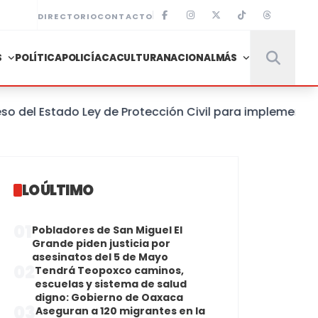
DIRECTORIO
CONTACTO
S
POLÍTICA
POLICÍACA
CULTURA
NACIONAL
MÁS
 Estado Ley de Protección Civil para implementar un S
LO ÚLTIMO
01
Pobladores de San Miguel El
Grande piden justicia por
asesinatos del 5 de Mayo
02
Tendrá Teopoxco caminos,
escuelas y sistema de salud
digno: Gobierno de Oaxaca
03
Aseguran a 120 migrantes en la