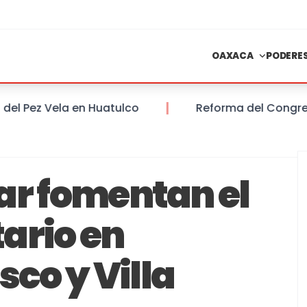
OAXACA
PODERE
Pez Vela en Huatulco
Reforma del Congreso del
ar fomentan el
ario en
co y Villa