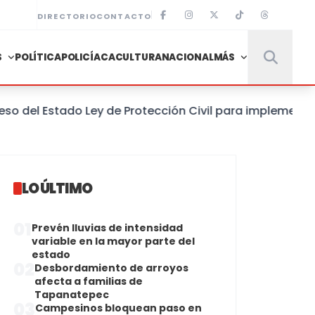
DIRECTORIO
CONTACTO
S
POLÍTICA
POLICÍACA
CULTURA
NACIONAL
MÁS
el Estado Ley de Protección Civil para implementar un
LO ÚLTIMO
01
Prevén lluvias de intensidad
variable en la mayor parte del
estado
02
Desbordamiento de arroyos
afecta a familias de
Tapanatepec
03
Campesinos bloquean paso en