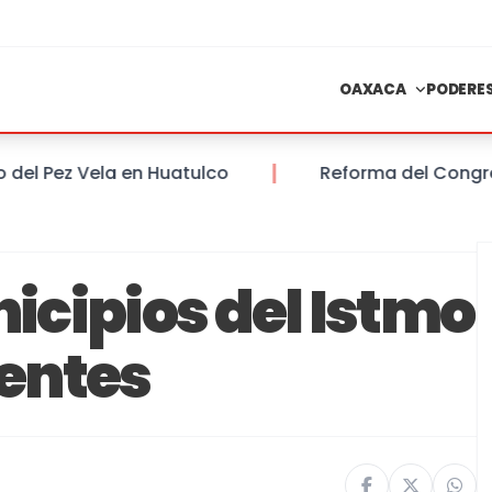
OAXACA
PODERE
 Pez Vela en Huatulco
Reforma del Congreso d
cipios del Istmo
ientes