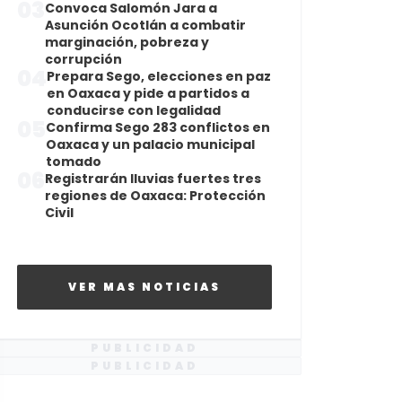
03
Convoca Salomón Jara a
Asunción Ocotlán a combatir
marginación, pobreza y
corrupción
04
Prepara Sego, elecciones en paz
en Oaxaca y pide a partidos a
conducirse con legalidad
05
Confirma Sego 283 conflictos en
Oaxaca y un palacio municipal
tomado
06
Registrarán lluvias fuertes tres
regiones de Oaxaca: Protección
Civil
VER MAS NOTICIAS
PUBLICIDAD
PUBLICIDAD