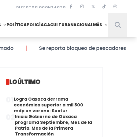
DIRECTORIO
CONTACTO
S
POLÍTICA
POLICÍACA
CULTURA
NACIONAL
MÁS
o
Se reporta bloqueo de pescadores a la altur
LO ÚLTIMO
01
Logra Oaxaca derrama
económica superior a mil 800
mdp en verano: Sectur
02
Inicia Gobierno de Oaxaca
programa Septiembre, Mes de la
Patria, Mes de la Primera
Transformación