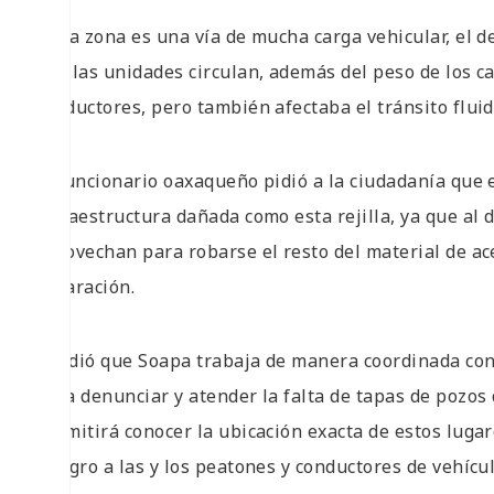
“Esta zona es una vía de mucha carga vehicular, el d
que las unidades circulan, además del peso de los ca
conductores, pero también afectaba el tránsito fluid
El funcionario oaxaqueño pidió a la ciudadanía que 
infraestructura dañada como esta rejilla, ya que al
aprovechan para robarse el resto del material de ace
reparación.
Añadió que Soapa trabaja de manera coordinada con 
para denunciar y atender la falta de tapas de pozos d
permitirá conocer la ubicación exacta de estos luga
peligro a las y los peatones y conductores de vehícu