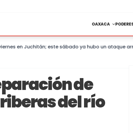
OAXACA
PODERE
nes en Juchitán; este sábado ya hubo un ataque armad
eparación de
 riberas del río