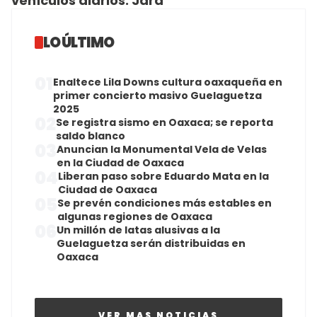
vehículos diarios: Jara
LO ÚLTIMO
01
Enaltece Lila Downs cultura oaxaqueña en
primer concierto masivo Guelaguetza
2025
02
Se registra sismo en Oaxaca; se reporta
saldo blanco
03
Anuncian la Monumental Vela de Velas
en la Ciudad de Oaxaca
04
Liberan paso sobre Eduardo Mata en la
Ciudad de Oaxaca
05
Se prevén condiciones más estables en
algunas regiones de Oaxaca
06
Un millón de latas alusivas a la
Guelaguetza serán distribuidas en
Oaxaca
VER MAS NOTICIAS