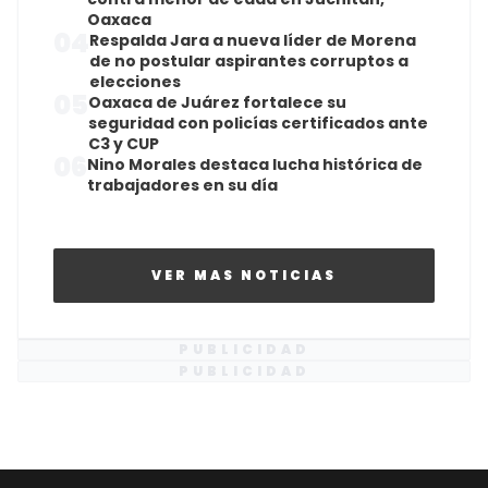
Oaxaca
04
Respalda Jara a nueva líder de Morena
de no postular aspirantes corruptos a
elecciones
05
Oaxaca de Juárez fortalece su
seguridad con policías certificados ante
C3 y CUP
06
Nino Morales destaca lucha histórica de
trabajadores en su día
VER MAS NOTICIAS
PUBLICIDAD
PUBLICIDAD