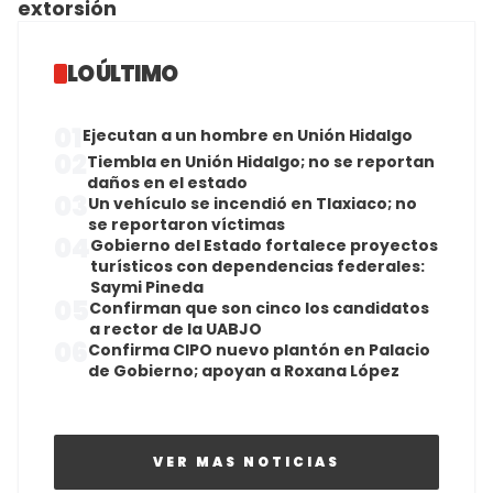
extorsión
LO ÚLTIMO
01
Ejecutan a un hombre en Unión Hidalgo
02
Tiembla en Unión Hidalgo; no se reportan
daños en el estado
03
Un vehículo se incendió en Tlaxiaco; no
se reportaron víctimas
04
Gobierno del Estado fortalece proyectos
turísticos con dependencias federales:
Saymi Pineda
05
Confirman que son cinco los candidatos
a rector de la UABJO
06
Confirma CIPO nuevo plantón en Palacio
de Gobierno; apoyan a Roxana López
VER MAS NOTICIAS