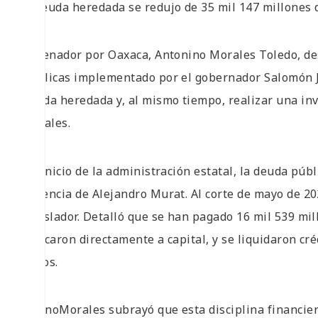
* Deuda heredada se redujo de 35 mil 147 millones d
El senador por Oaxaca, Antonino Morales Toledo, de
públicas implementado por el gobernador Salomón Ja
deuda heredada y, al mismo tiempo, realizar una inv
sociales.
“Al inicio de la administración estatal, la deuda púb
herencia de Alejandro Murat. Al corte de mayo de 202
legislador. Detalló que se han pagado 16 mil 539 mil
aplicaron directamente a capital, y se liquidaron cré
pesos.
#NinoMorales subrayó que esta disciplina financiera