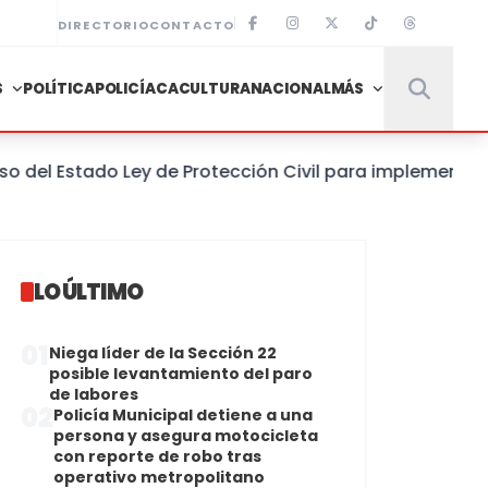
DIRECTORIO
CONTACTO
S
POLÍTICA
POLICÍACA
CULTURA
NACIONAL
MÁS
Estado Ley de Protección Civil para implementar un Si
LO ÚLTIMO
01
Niega líder de la Sección 22
posible levantamiento del paro
de labores
02
Policía Municipal detiene a una
persona y asegura motocicleta
con reporte de robo tras
operativo metropolitano