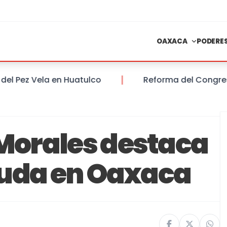
OAXACA
PODERE
ez Vela en Huatulco
Reforma del Congreso del 
orales destaca
euda en Oaxaca