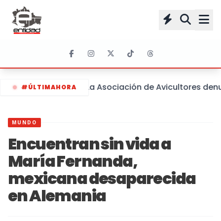
La Asociación de Avicultores denu
#ÚLTIMAHORA
MUNDO
Encuentran sin vida a
María Fernanda,
mexicana desaparecida
en Alemania